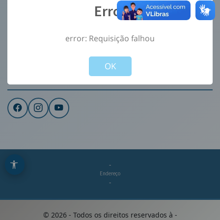
Error
Ouvidoria
e-Sic
error: Requisição falhou
CONTATO
Not valid!
!
Institucional
OK
REDES SOCIAIS
-
Endereço
-
©
2026
- Todos os direitos reservados à
-