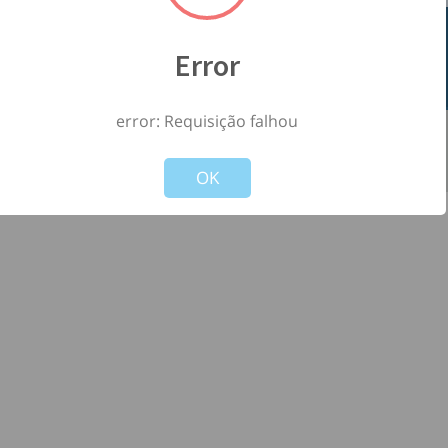
Error
error: Requisição falhou
©
2026
- Todos os direitos reservados à
-
Not valid!
!
Versão: 1.2.0
OK