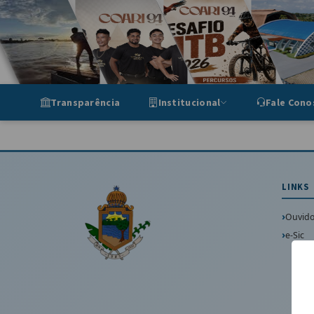
Portal de Transparência Munic
Transparência
Institucional
Fale Cono
LINKS
Ouvido
e-Sic