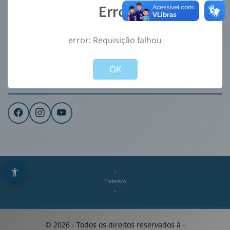
Error
Ouvidoria
e-Sic
error: Requisição falhou
CONTATO
Not valid!
!
Institucional
OK
REDES SOCIAIS
-
Endereço
-
©
2026
- Todos os direitos reservados à
-