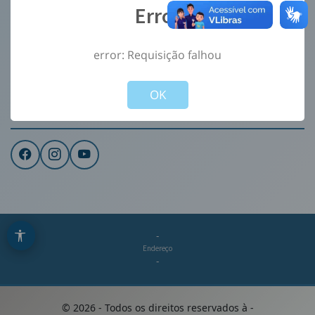
Error
Ouvidoria
e-Sic
error: Requisição falhou
CONTATO
Not valid!
!
Institucional
OK
REDES SOCIAIS
-
Endereço
-
©
2026
- Todos os direitos reservados à
-