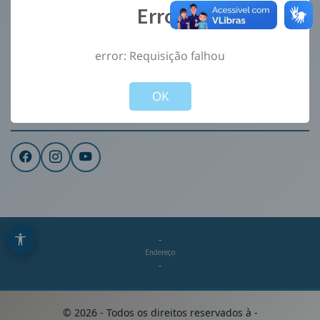
Error
Ouvidoria
e-Sic
error: Requisição falhou
CONTATO
Not valid!
!
Institucional
OK
REDES SOCIAIS
-
Endereço
-
©
2026
- Todos os direitos reservados à
-