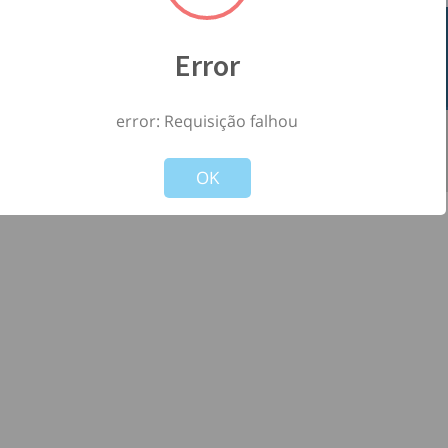
Error
error: Requisição falhou
©
2026
- Todos os direitos reservados à
-
Not valid!
!
Versão: 1.2.0
OK