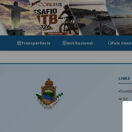
Portal de Transparência Munic
Transparência
Institucional
Fale Cono
LINKS
Ouvido
e-Sic