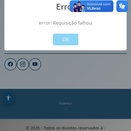
Error
Ouvidoria
e-Sic
error: Requisição falhou
CONTATO
Not valid!
!
Institucional
OK
REDES SOCIAIS
-
Endereço
-
©
2026
- Todos os direitos reservados à
-