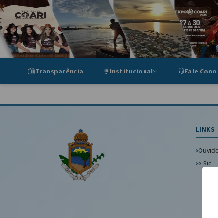
Portal de Transparência Munic
Transparência
Institucional
Fale Cono
LINKS
Ouvido
e-Sic