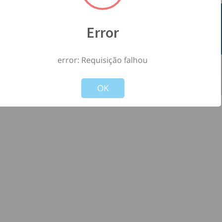
Error
error: Requisição falhou
©
2026
- Todos os direitos reservados à
-
Not valid!
!
Versão: 1.2.0
OK