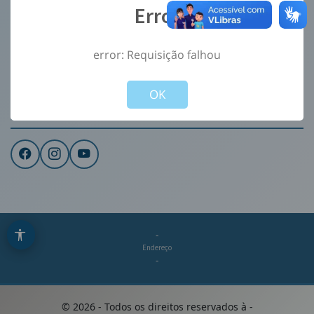
Error
Ouvidoria
e-Sic
error: Requisição falhou
CONTATO
Not valid!
!
Institucional
OK
REDES SOCIAIS
-
Endereço
-
©
2026
- Todos os direitos reservados à
-