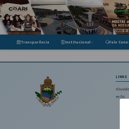
Portal de Transparência Munic
Transparência
Institucional
Fale Cono
LINKS
Ouvido
e-Sic