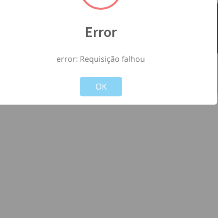
Error
error: Requisição falhou
©
2026
- Todos os direitos reservados à
-
Not valid!
!
Versão: 1.2.0
OK