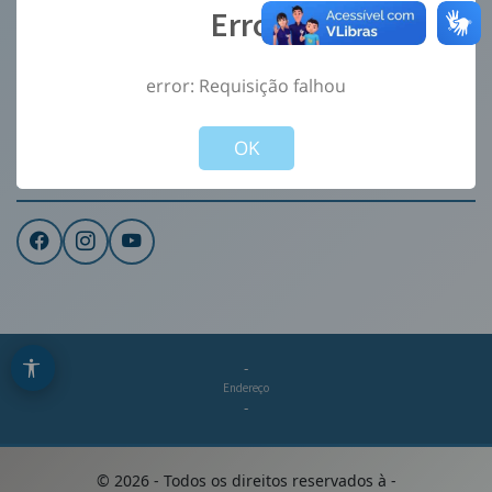
Error
Ouvidoria
e-Sic
error: Requisição falhou
CONTATO
Not valid!
!
Institucional
OK
REDES SOCIAIS
-
Endereço
-
©
2026
- Todos os direitos reservados à
-