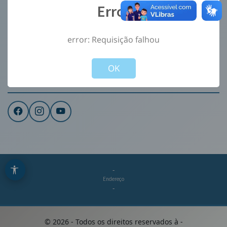
Error
Ouvidoria
e-Sic
error: Requisição falhou
CONTATO
Not valid!
!
Institucional
OK
REDES SOCIAIS
-
Endereço
-
©
2026
- Todos os direitos reservados à
-