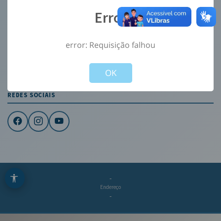
Ouvidoria
Error
e-Sic
Mapa do Site
error: Requisição falhou
Not valid!
!
CONTATO
OK
Institucional
REDES SOCIAIS
-
Endereço
-