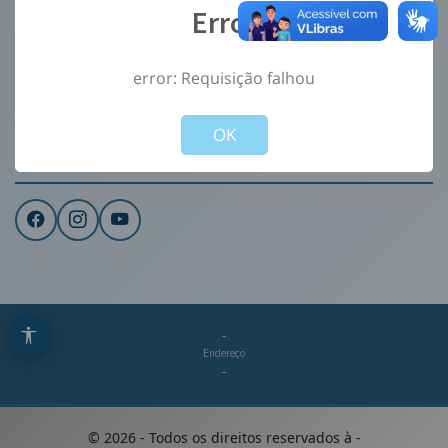
Error
Ouvidoria
e-Sic
error: Requisição falhou
CONTATO
Not valid!
!
Institucional
OK
REDES SOCIAIS
-
Endereço
-
©
2026
- Todos os direitos reservados à
-