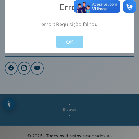
Error
Ouvidoria
e-Sic
error: Requisição falhou
CONTATO
Not valid!
!
Institucional
OK
REDES SOCIAIS
-
Endereço
-
©
2026
- Todos os direitos reservados à
-