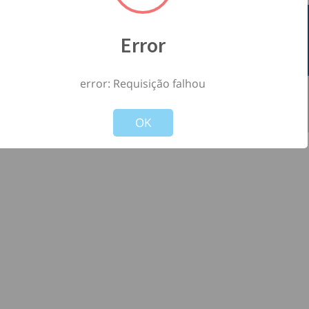
Error
error: Requisição falhou
©
2026
- Todos os direitos reservados à
-
Not valid!
!
Versão: 1.2.0
OK