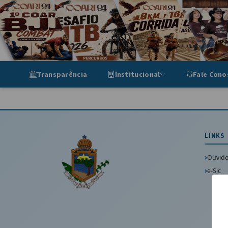
Portal de Transparência Munic
Transparência
Institucional
Fale Cono
LINKS
Ouvido
e-Sic