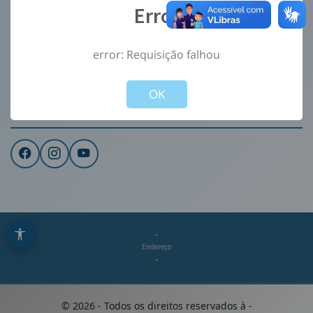
Error
Ouvidoria
e-Sic
error: Requisição falhou
CONTATO
Not valid!
!
Institucional
OK
REDES SOCIAIS
-
Endereço
-
©
2026
- Todos os direitos reservados à
-