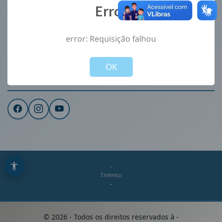
Error
Ouvidoria
e-Sic
error: Requisição falhou
CONTATO
Not valid!
!
Institucional
OK
REDES SOCIAIS
-
Endereço
-
©
2026
- Todos os direitos reservados à
-