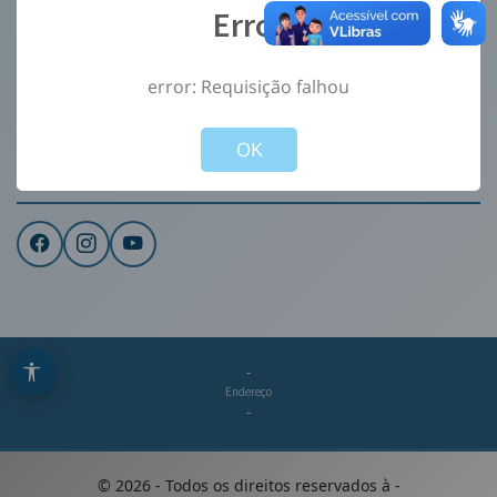
Error
Ouvidoria
e-Sic
error: Requisição falhou
CONTATO
Not valid!
!
Institucional
OK
REDES SOCIAIS
-
Endereço
-
©
2026
- Todos os direitos reservados à
-