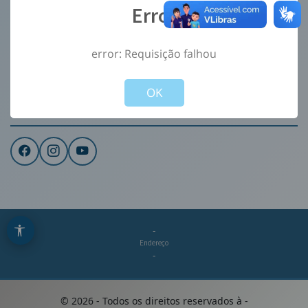
Error
Ouvidoria
e-Sic
error: Requisição falhou
CONTATO
Not valid!
!
Institucional
OK
REDES SOCIAIS
-
Endereço
-
©
2026
- Todos os direitos reservados à
-