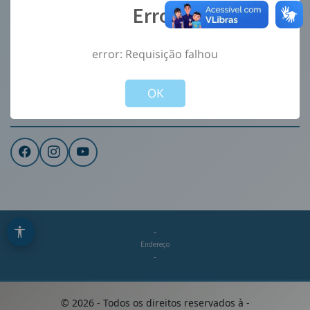
Error
Ouvidoria
e-Sic
error: Requisição falhou
CONTATO
Not valid!
!
Institucional
OK
REDES SOCIAIS
-
Endereço
-
©
2026
- Todos os direitos reservados à
-