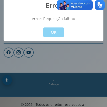
Error
Ouvidoria
e-Sic
error: Requisição falhou
CONTATO
Not valid!
!
Institucional
OK
REDES SOCIAIS
-
Endereço
-
©
2026
- Todos os direitos reservados à
-