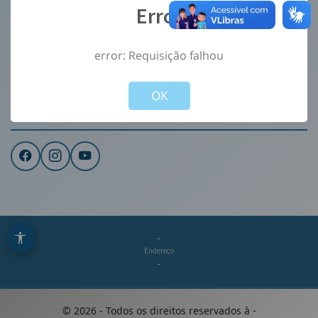
Error
Ouvidoria
e-Sic
error: Requisição falhou
CONTATO
Not valid!
!
Institucional
OK
REDES SOCIAIS
-
Endereço
-
©
2026
- Todos os direitos reservados à
-