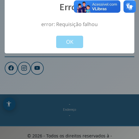
Error
Ouvidoria
e-Sic
error: Requisição falhou
CONTATO
Not valid!
!
Institucional
OK
REDES SOCIAIS
-
Endereço
-
©
2026
- Todos os direitos reservados à
-