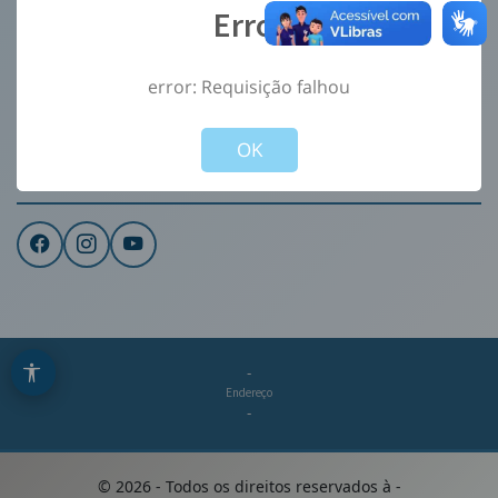
Error
Ouvidoria
e-Sic
error: Requisição falhou
CONTATO
Not valid!
!
Institucional
OK
REDES SOCIAIS
-
Endereço
-
©
2026
- Todos os direitos reservados à
-