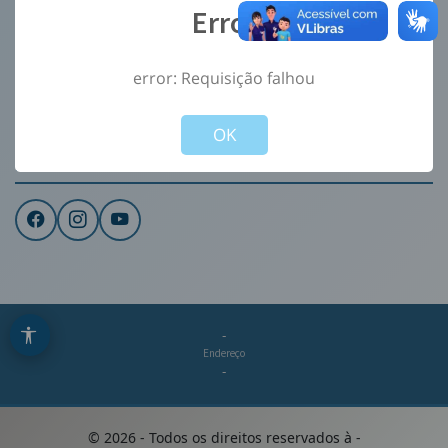
Error
Ouvidoria
e-Sic
error: Requisição falhou
CONTATO
Not valid!
!
Institucional
OK
REDES SOCIAIS
-
Endereço
-
©
2026
- Todos os direitos reservados à
-