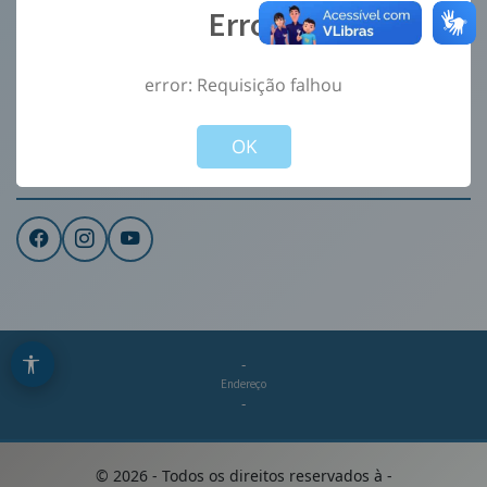
Error
Ouvidoria
e-Sic
error: Requisição falhou
CONTATO
Not valid!
!
Institucional
OK
REDES SOCIAIS
-
Endereço
-
©
2026
- Todos os direitos reservados à
-