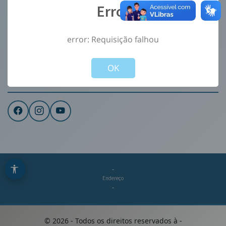
Error
Ouvidoria
e-Sic
error: Requisição falhou
CONTATO
Not valid!
!
Institucional
OK
REDES SOCIAIS
-
Endereço
-
©
2026
- Todos os direitos reservados à
-