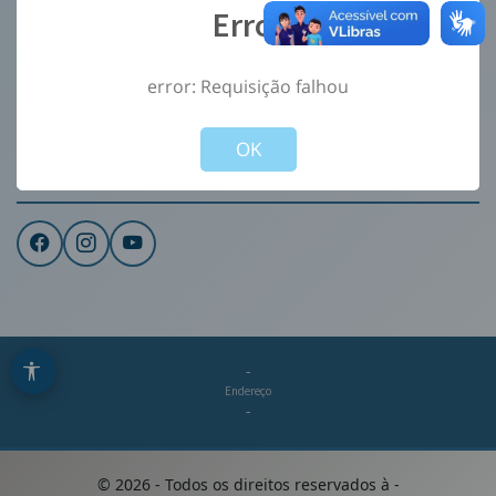
Error
Ouvidoria
e-Sic
error: Requisição falhou
CONTATO
Not valid!
!
Institucional
OK
REDES SOCIAIS
-
Endereço
-
©
2026
- Todos os direitos reservados à
-