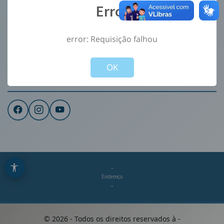
Error
Ouvidoria
e-Sic
error: Requisição falhou
CONTATO
Not valid!
!
Institucional
OK
REDES SOCIAIS
-
Endereço
-
©
2026
- Todos os direitos reservados à
-