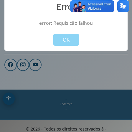
Error
Ouvidoria
e-Sic
error: Requisição falhou
CONTATO
Not valid!
!
Institucional
OK
REDES SOCIAIS
-
Endereço
-
©
2026
- Todos os direitos reservados à
-