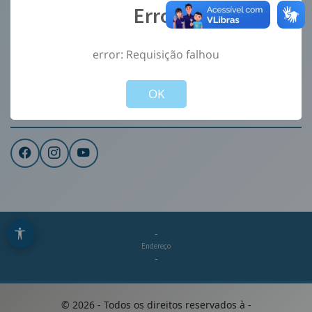
Error
Ouvidoria
e-Sic
error: Requisição falhou
CONTATO
Not valid!
!
Institucional
OK
REDES SOCIAIS
-
Endereço
-
©
2026
- Todos os direitos reservados à
-