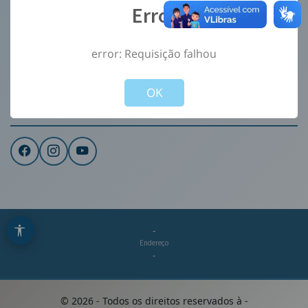
Error
Ouvidoria
e-Sic
error: Requisição falhou
CONTATO
Not valid!
!
Institucional
OK
REDES SOCIAIS
-
Endereço
-
©
2026
- Todos os direitos reservados à
-