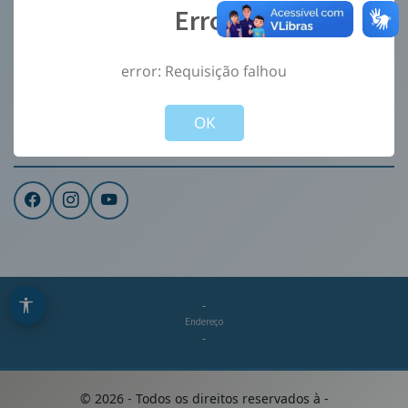
Error
Ouvidoria
e-Sic
error: Requisição falhou
CONTATO
Not valid!
!
Institucional
OK
REDES SOCIAIS
-
Endereço
-
©
2026
- Todos os direitos reservados à
-