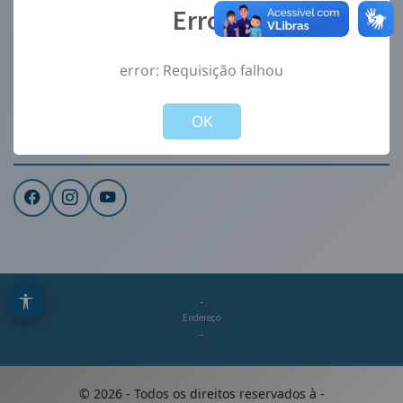
Error
Ouvidoria
e-Sic
error: Requisição falhou
CONTATO
Not valid!
!
Institucional
OK
REDES SOCIAIS
-
Endereço
-
©
2026
- Todos os direitos reservados à
-