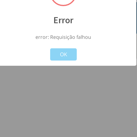
Error
error: Requisição falhou
©
2026
- Todos os direitos reservados à
-
Not valid!
!
Versão: 1.2.0
OK