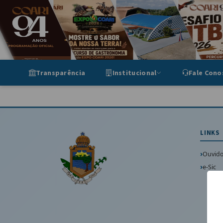
Portal de Transparência Munic
Transparência
Institucional
Fale Cono
LINKS
Ouvido
e-Sic