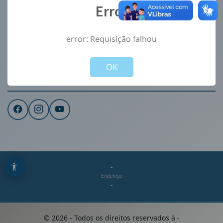
Error
Ouvidoria
e-Sic
error: Requisição falhou
CONTATO
Not valid!
!
Institucional
OK
REDES SOCIAIS
-
Endereço
-
©
2026
- Todos os direitos reservados à
-