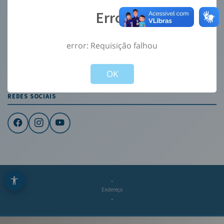
Ouvidoria
Error
e-Sic
Mapa do Site
error: Requisição falhou
Not valid!
!
CONTATO
OK
Institucional
REDES SOCIAIS
-
Endereço
-