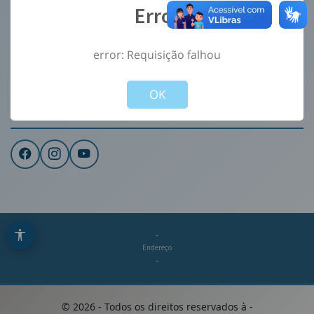
Error
Ouvidoria
e-Sic
error: Requisição falhou
CONTATO
Not valid!
!
Institucional
OK
REDES SOCIAIS
-
Endereço
-
©
2026
- Todos os direitos reservados à
-