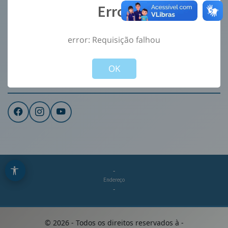
Error
Ouvidoria
e-Sic
error: Requisição falhou
CONTATO
Not valid!
!
Institucional
OK
REDES SOCIAIS
-
Endereço
-
©
2026
- Todos os direitos reservados à
-