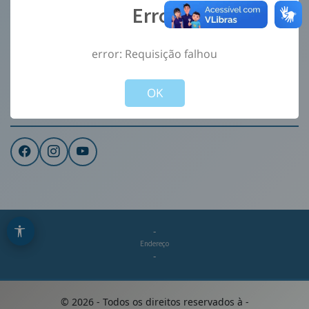
Error
Ouvidoria
e-Sic
error: Requisição falhou
CONTATO
Not valid!
!
Institucional
OK
REDES SOCIAIS
-
Endereço
-
©
2026
- Todos os direitos reservados à
-