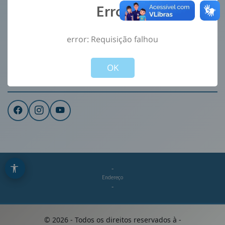
Error
Ouvidoria
e-Sic
error: Requisição falhou
CONTATO
Not valid!
!
Institucional
OK
REDES SOCIAIS
-
Endereço
-
©
2026
- Todos os direitos reservados à
-