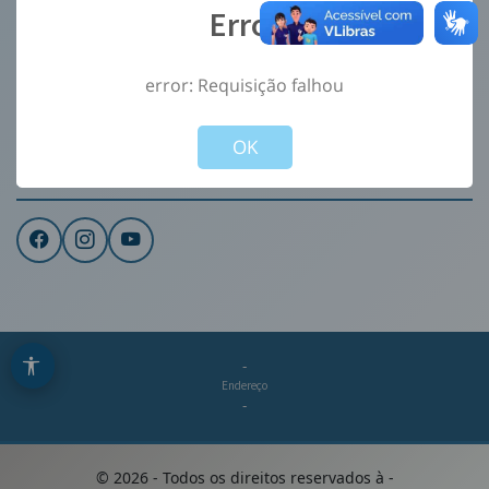
Error
Ouvidoria
e-Sic
error: Requisição falhou
CONTATO
Not valid!
!
Institucional
OK
REDES SOCIAIS
-
Endereço
-
©
2026
- Todos os direitos reservados à
-