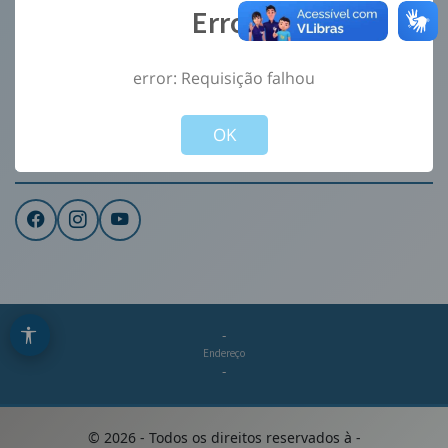
Error
Ouvidoria
e-Sic
error: Requisição falhou
CONTATO
Not valid!
!
Institucional
OK
REDES SOCIAIS
-
Endereço
-
©
2026
- Todos os direitos reservados à
-