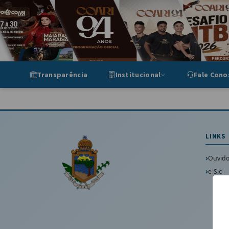
Portal de Transparência Munic
Transparência
Institucional
Fale Cono
LINKS
Ouvido
e-Sic