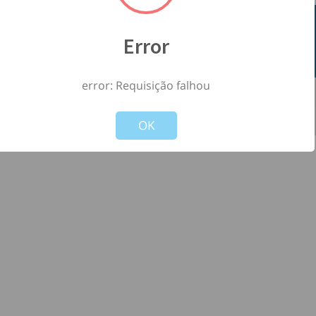
Error
error: Requisição falhou
©
2026
- Todos os direitos reservados à
-
Not valid!
!
Versão: 1.2.0
OK