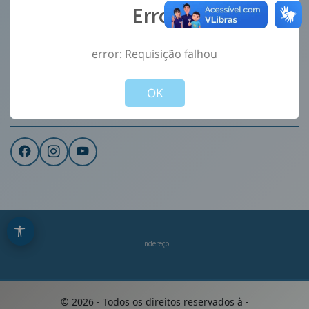
Error
Ouvidoria
e-Sic
error: Requisição falhou
CONTATO
Not valid!
!
Institucional
OK
REDES SOCIAIS
-
Endereço
-
©
2026
- Todos os direitos reservados à
-