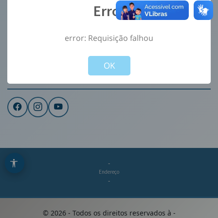
Error
Ouvidoria
e-Sic
error: Requisição falhou
CONTATO
Not valid!
!
Institucional
OK
REDES SOCIAIS
-
Endereço
-
©
2026
- Todos os direitos reservados à
-