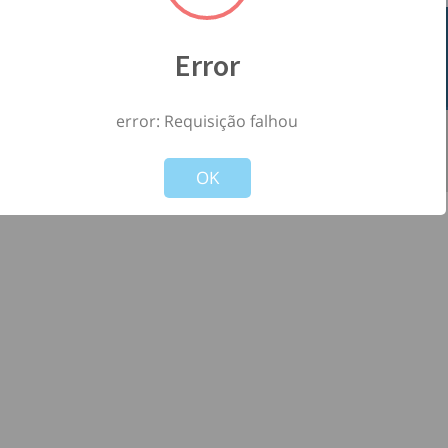
Error
error: Requisição falhou
©
2026
- Todos os direitos reservados à
-
Not valid!
!
Versão: 1.2.0
OK