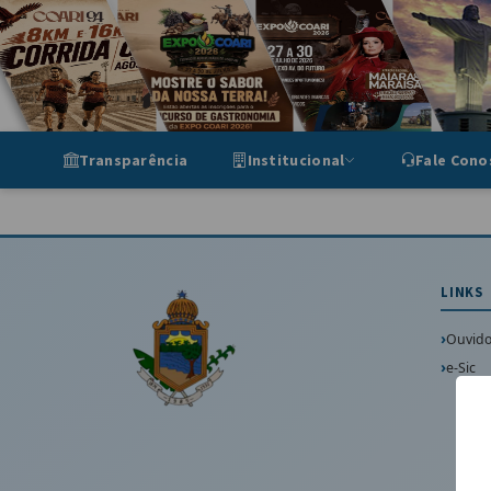
Portal de Transparência Munic
Transparência
Institucional
Fale Cono
LINKS
Ouvido
e-Sic