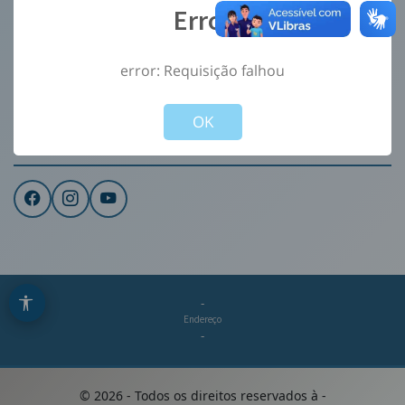
Error
Ouvidoria
e-Sic
error: Requisição falhou
CONTATO
Not valid!
!
Institucional
OK
REDES SOCIAIS
-
Endereço
-
©
2026
- Todos os direitos reservados à
-