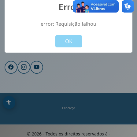
Error
Ouvidoria
e-Sic
error: Requisição falhou
CONTATO
Not valid!
!
Institucional
OK
REDES SOCIAIS
-
Endereço
-
©
2026
- Todos os direitos reservados à
-